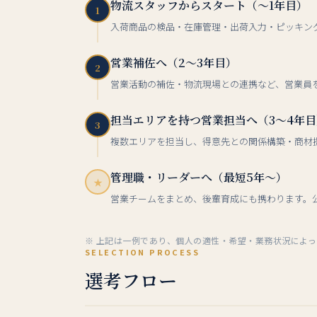
物流スタッフからスタート（〜1年目）
1
入荷商品の検品・在庫管理・出荷入力・ピッキン
営業補佐へ（2〜3年目）
2
営業活動の補佐・物流現場との連携など、営業員
担当エリアを持つ営業担当へ（3〜4年目
3
複数エリアを担当し、得意先との関係構築・商材
管理職・リーダーへ（最短5年〜）
★
営業チームをまとめ、後輩育成にも携わります。
※ 上記は一例であり、個人の適性・希望・業務状況によ
SELECTION PROCESS
選考フロー